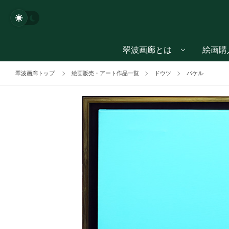
翠波画廊とは
絵画購
翠波画廊トップ
絵画販売・アート作品一覧
ドウツ
バケル