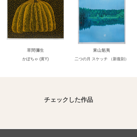
草間彌生
東山魁夷
かぼちゃ (黄Y)
二つの月 スケッチ （新復刻）
チェックした作品