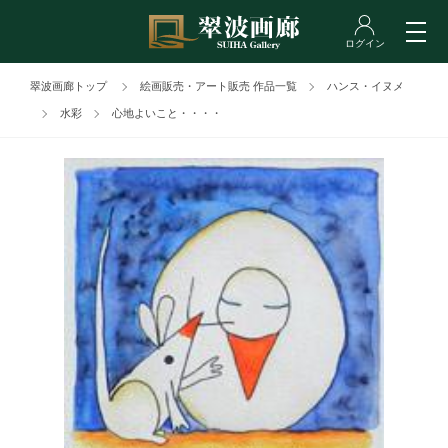
翠波画廊トップ
絵画販売・アート販売 作品一覧
ハンス・イヌメ
水彩
心地よいこと・・・・