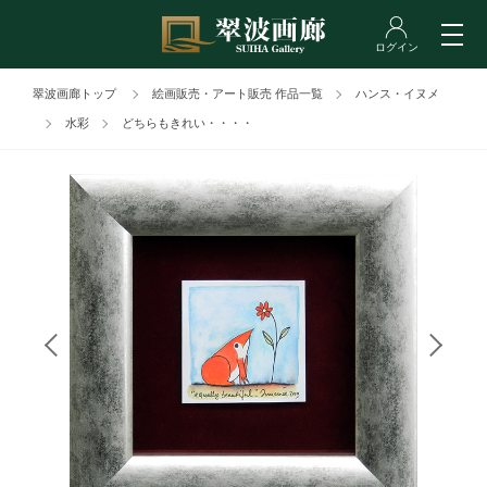
翠波画廊トップ
絵画販売・アート販売 作品一覧
ハンス・イヌメ
水彩
どちらもきれい・・・・