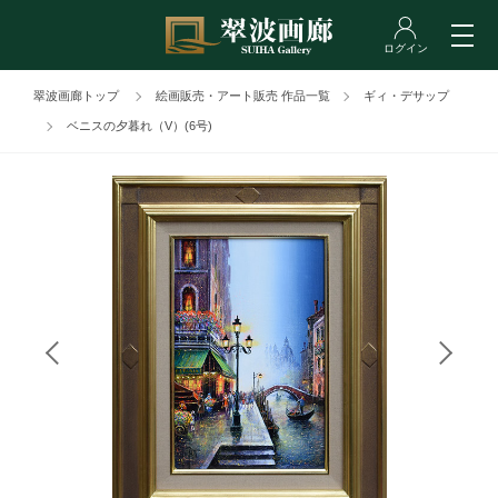
翠波画廊トップ
絵画販売・アート販売 作品一覧
ギィ・デサップ
ベニスの夕暮れ（V）(6号)