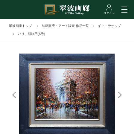
翠波画廊トップ
絵画販売・アート販売 作品一覧
ギィ・デサップ
パリ、凱旋門(6号)