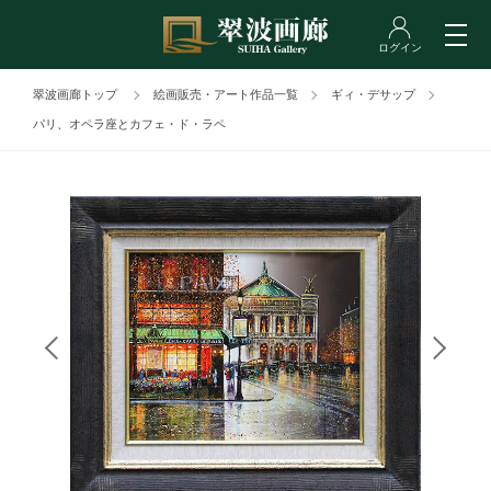
翠波画廊トップ
絵画販売・アート作品一覧
ギィ・デサップ
パリ、オペラ座とカフェ・ド・ラペ