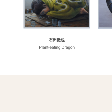
石田徹也
Plant-eating Dragon