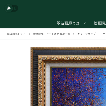
翠波画廊とは
絵画購
翠波画廊トップ
絵画販売・アート販売 作品一覧
ギィ・デサップ
パ