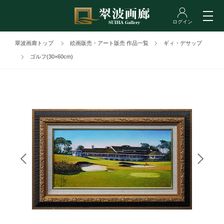
翠波画廊トップ
絵画販売・アート販売 作品一覧
ギィ・デサップ
ゴルフ(30×60cm)