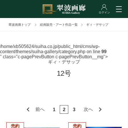
翠波画廊トップ
絵画販売・アート作品一覧
ギィ・デサップ
/home/xb505624/suiha.co.jp/public_html/cms/wp-
content/themes/suiha-gallery/category.php on line
99
" class="c-pagePrevButton c-pagePrevButton__mg">
ギィ・デサップ
12号
前へ
次へ
1
2
3
売約
売約