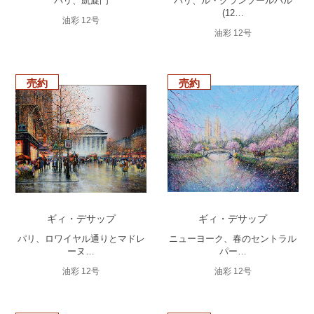
パリ、凱旋門
パリ、ル・グランブールバル
(12…
油彩 12号
油彩 12号
売約
売約
ギィ・デサップ
ギィ・デサップ
パリ、ロワイヤル通りとマドレ
ニューヨーク、春のセントラル
ーヌ…
パー…
油彩 12号
油彩 12号