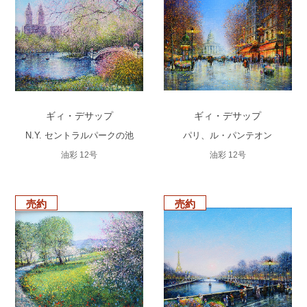
ギィ・デサップ
ギィ・デサップ
N.Y. セントラルパークの池
パリ、ル・パンテオン
油彩 12号
油彩 12号
売約
売約