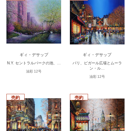
ギィ・デサップ
ギィ・デサップ
N.Y. セントラルパークの池、…
パリ、ピガール広場とムーラ
ン・ル…
油彩 12号
油彩 12号
売約
売約