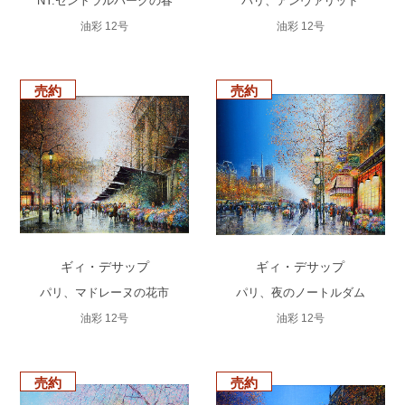
NY.セントラルパークの春
パリ、アンヴァリッド
油彩 12号
油彩 12号
売約
売約
ギィ・デサップ
ギィ・デサップ
パリ、マドレーヌの花市
パリ、夜のノートルダム
油彩 12号
油彩 12号
売約
売約