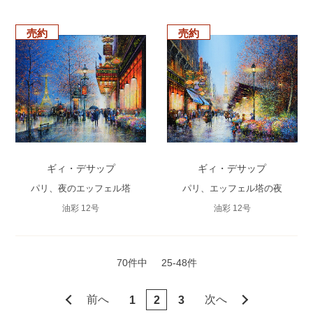
売約
売約
ギィ・デサップ
ギィ・デサップ
パリ、夜のエッフェル塔
パリ、エッフェル塔の夜
油彩 12号
油彩 12号
70件中
25-48件
前へ
次へ
1
2
3