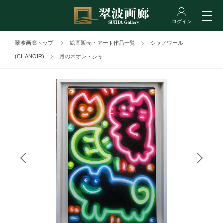
翠波画廊トップ
絵画販売・アート作品一覧
シャノワール
(CHANOIR)
月のネオン・シャ