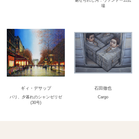
魅せられし河：ヴァンドーム広
場
ギィ・デサップ
石田徹也
パリ、夕暮れのシャンゼリゼ
Cargo
(30号)