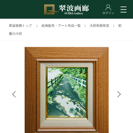
翠波画廊トップ
絵画販売・アート作品一覧
大田和亜咲宜
初
夏の小径