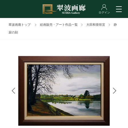
翠波画廊トップ
絵画販売・アート作品一覧
大田和亜咲宜
静
寂の刻