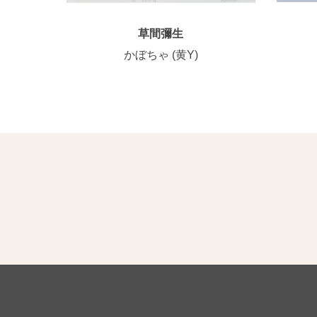
草間彌生
かぼちゃ (黄Y)