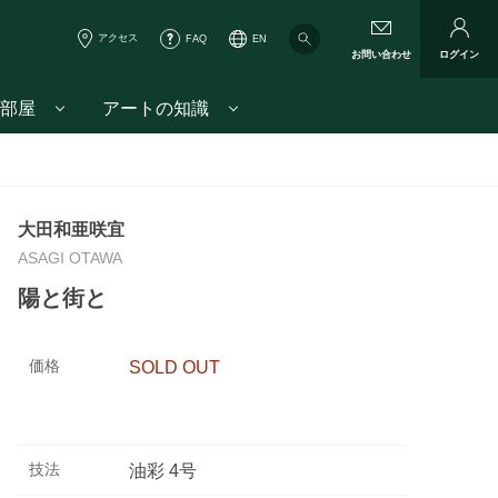
アクセス
FAQ
EN
お問い合わせ
ログイン
部屋
アートの知識
大田和亜咲宜
ASAGI OTAWA
陽と街と
価格
SOLD OUT
技法
油彩 4号