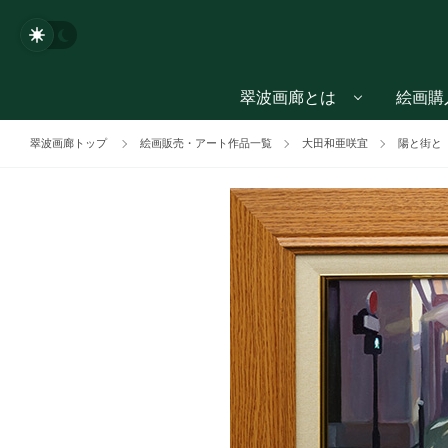
翠波画廊とは
絵画購
翠波画廊トップ
絵画販売・アート作品一覧
大田和亜咲宜
陽と街と