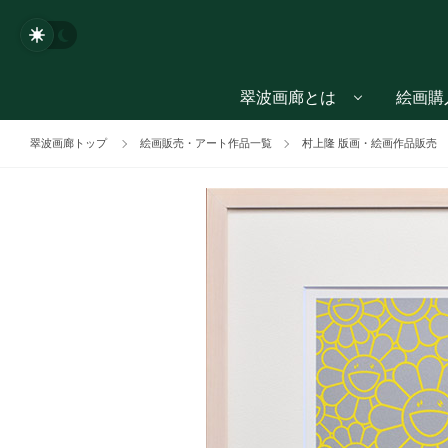
翠波画廊とは
絵画購
翠波画廊トップ
絵画販売・アート作品一覧
村上隆 版画・絵画作品販売