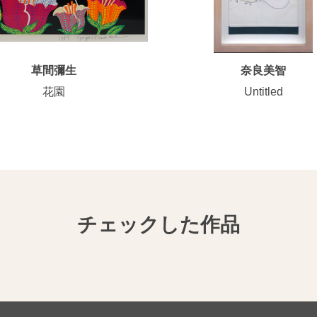
草間彌生
奈良美智
花園
Untitled
チェックした作品