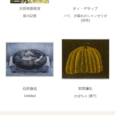
大田和亜咲宜
ギィ・デサップ
影の記憶
パリ、夕暮れのシャンゼリゼ
(30号)
石田徹也
草間彌生
Untitled
かぼちゃ (黄Y)