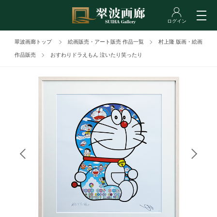
翠波画廊トップ
絵画販売・アート販売 作品一覧
村上隆 版画・絵画
作品販売
おすわりドラえもん 泣いたり笑ったり