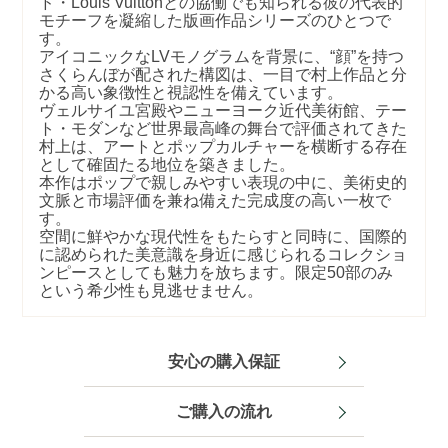
ド・Louis Vuittonとの協働でも知られる彼の代表的
モチーフを凝縮した版画作品シリーズのひとつで
す。
アイコニックなLVモノグラムを背景に、“顔”を持つ
さくらんぼが配された構図は、一目で村上作品と分
かる高い象徴性と視認性を備えています。
ヴェルサイユ宮殿や
ニューヨーク近代美術館
、テー
ト・モダンなど世界最高峰の舞台で評価されてきた
村上は、アートとポップカルチャーを横断する存在
として確固たる地位を築きました。
本作はポップで親しみやすい表現の中に、美術史的
文脈と市場評価を兼ね備えた完成度の高い一枚で
す。
空間に鮮やかな現代性をもたらすと同時に、国際的
に認められた美意識を身近に感じられるコレクショ
ンピースとしても魅力を放ちます。限定50部のみ
という希少性も見逃せません。
安心の購入保証
ご購入の流れ