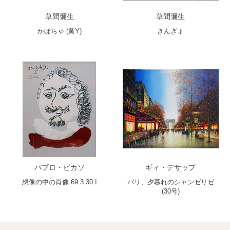
草間彌生
草間彌生
かぼちゃ (黄Y)
きんぎょ
パブロ・ピカソ
ギィ・デサップ
想像の中の肖像 69.3.30 I
パリ、夕暮れのシャンゼリゼ
(30号)