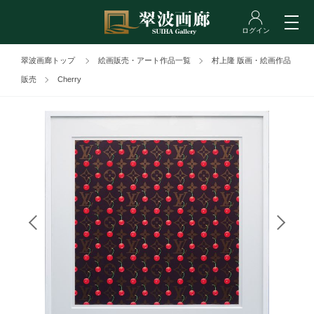
翠波画廊トップ
絵画販売・アート作品一覧
村上隆 版画・絵画作品
販売
Cherry