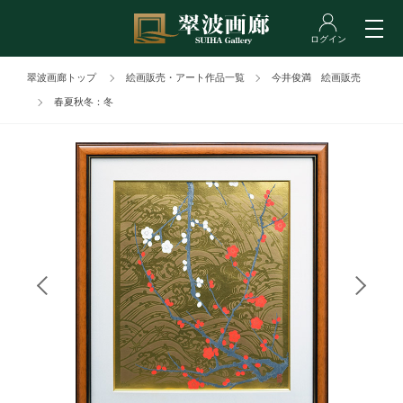
翠波画廊トップ
絵画販売・アート作品一覧
今井俊満 絵画販売
春夏秋冬：冬