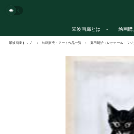
翠波画廊とは
絵画購
翠波画廊トップ
絵画販売・アート作品一覧
藤田嗣治（レオナール・フジタ、F