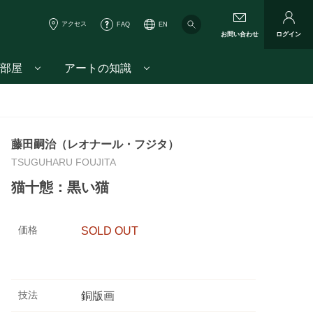
アクセス
FAQ
EN
お問い合わせ
ログイン
部屋
アートの知識
藤田嗣治（レオナール・フジタ）
TSUGUHARU FOUJITA
猫十態：黒い猫
価格
SOLD OUT
技法
銅版画