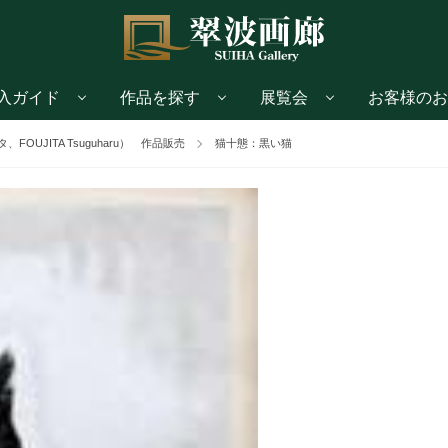
入ガイド
作品を探す
展覧会
お客様のお
OUJITA Tsuguharu） 作品販売
猫十態：黒い猫