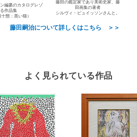
藤田の鑑定家であり美術史家、藤
ン編纂の
カタログレゾ
田画集の著者
る作品集
シルヴィ・ビュイッソンさんと。
猫十態：黒い猫）
藤田嗣治について詳しくはこちら ＞＞
よく見られている作品