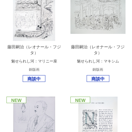
藤田嗣治（レオナール・フジ
藤田嗣治（レオナール・フジ
タ）
タ）
魅せられし河：マリニー座
魅せられし河：マキシム
銅版画
銅版画
商談中
商談中
NEW
NEW