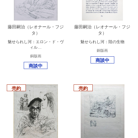
藤田嗣治（レオナール・フジ
藤田嗣治（レオナール・フジ
タ）
タ）
魅せられし河：エロン・ド・ヴ
魅せられし河：陸の生物
ィル…
銅版画
銅版画
商談中
商談中
売約
売約