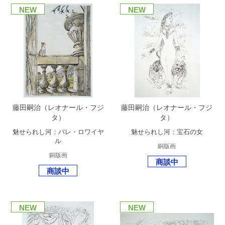
NEW
NEW
藤田嗣治（レオナール・フジ
藤田嗣治（レオナール・フジ
タ）
タ）
魅せられし河：パレ・ロワイヤ
魅せられし河：宝石の女
ル
銅版画
銅版画
商談中
商談中
NEW
NEW