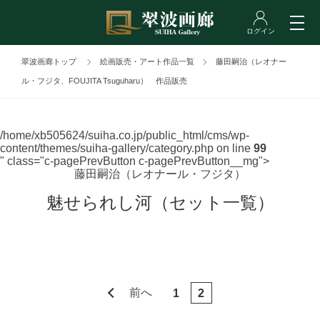
翠波画廊トップ
絵画販売・アート作品一覧
藤田嗣治（レオナー
ル・フジタ、FOUJITA Tsuguharu） 作品販売
/home/xb505624/suiha.co.jp/public_html/cms/wp-
content/themes/suiha-gallery/category.php on line
99
" class="c-pagePrevButton c-pagePrevButton__mg">
藤田嗣治（レオナール・フジタ）
魅せられし河（セット一覧）
前へ
1
2