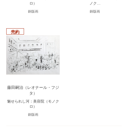
ロ）
ノク…
銅版画
銅版画
売約
藤田嗣治（レオナール・フジ
タ）
魅せられし河：美容院（モノク
ロ）
銅版画