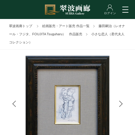
翠波画廊トップ
絵画販売・アート販売 作品一覧
藤田嗣治（レオナ
ール・フジタ、FOUJITA Tsuguharu） 作品販売
小さな恋人（君代夫人
コレクション）