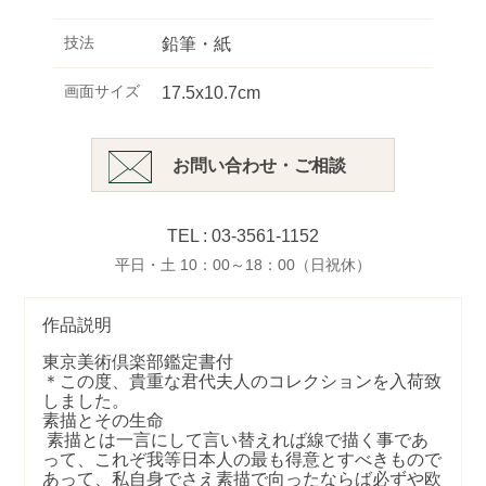
技法
鉛筆・紙
画面サイズ
17.5x10.7cm
お問い合わせ・ご相談
TEL : 03-3561-1152
平日・土 10：00～18：00（日祝休）
作品説明
東京美術倶楽部鑑定書付
＊この度、貴重な君代夫人のコレクションを入荷致
しました。
素描とその生命
素描とは一言にして言い替えれば線で描く事であ
って、これぞ我等日本人の最も得意とすべきもので
あって、私自身でさえ素描で向ったならば必ずや欧