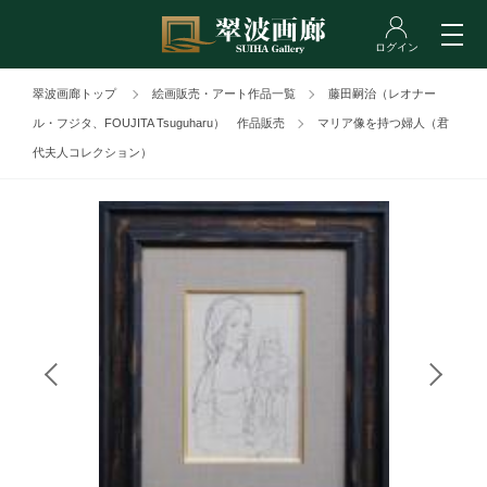
翠波画廊トップ
絵画販売・アート作品一覧
藤田嗣治（レオナー
ル・フジタ、FOUJITA Tsuguharu） 作品販売
マリア像を持つ婦人（君
代夫人コレクション）