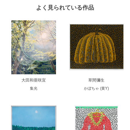
よく見られている作品
大田和亜咲宜
草間彌生
集光
かぼちゃ (黄Y)