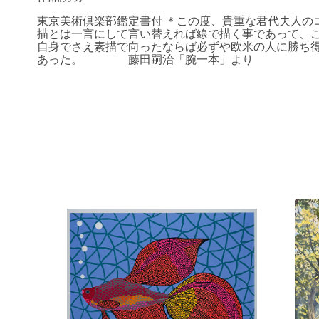
東京美術倶楽部鑑定書付 ＊この度、貴重な君代夫人の
描とは一言にして言い替えれば線で描く事であって、
自身でさえ素描で向ったならば必ずや欧米の人に勝ち
あった。 藤田嗣治「腕一本」より