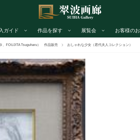
入ガイド
作品を探す
展覧会
お客様のお
OUJITA Tsuguharu） 作品販売
おしゃれな少女（君代夫人コレクション）