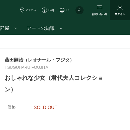
アクセス
FAQ
EN
お問い合わせ
ログイン
部屋
アートの知識
藤田嗣治（レオナール・フジタ）
TSUGUHARU FOUJITA
おしゃれな少女（君代夫人コレクショ
ン）
価格
SOLD OUT