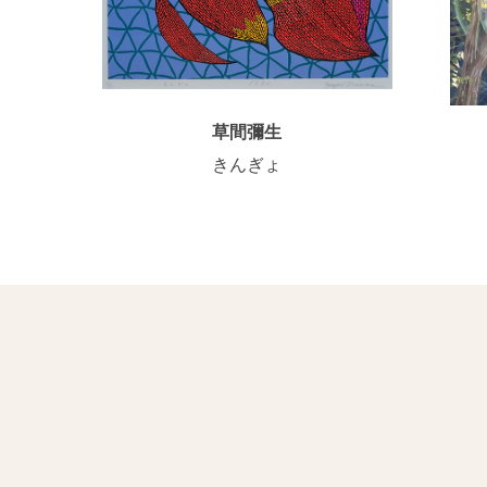
草間彌生
きんぎょ