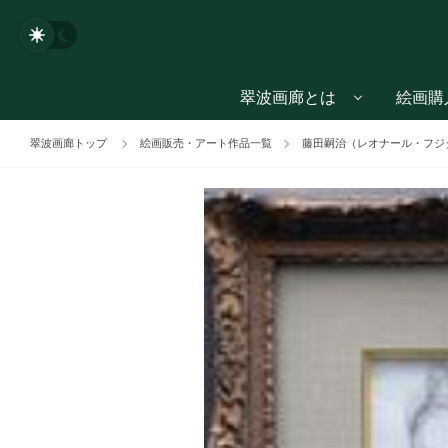
翠波画廊とは
絵画購
翠波画廊トップ
絵画販売・アート作品一覧
藤田嗣治（レオナール・フジタ、F