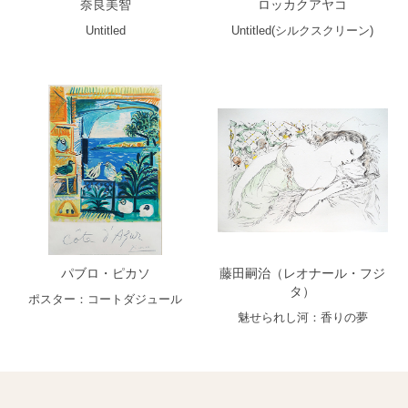
奈良美智
ロッカクアヤコ
Untitled
Untitled(シルクスクリーン)
パブロ・ピカソ
藤田嗣治（レオナール・フジ
タ）
ポスター：コートダジュール
魅せられし河：香りの夢