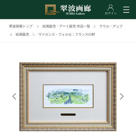
翠波画廊トップ
絵画販売・アート販売 作品一覧
ラウル・デュフ
ィ 絵画販売
ヴァカンス・フォルセ：フランスの村