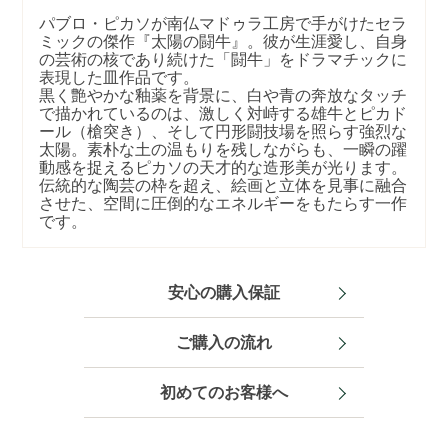
パブロ・ピカソが南仏マドゥラ工房で手がけたセラ
ミックの傑作『太陽の闘牛』。彼が生涯愛し、自身
の芸術の核であり続けた「闘牛」をドラマチックに
表現した皿作品です。
黒く艶やかな釉薬を背景に、白や青の奔放なタッチ
で描かれているのは、激しく対峙する雄牛とピカド
ール（槍突き）、そして円形闘技場を照らす強烈な
太陽。素朴な土の温もりを残しながらも、一瞬の躍
動感を捉えるピカソの天才的な造形美が光ります。
伝統的な陶芸の枠を超え、絵画と立体を見事に融合
させた、空間に圧倒的なエネルギーをもたらす一作
です。
安心の購入保証
ご購入の流れ
初めてのお客様へ