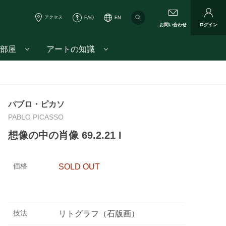
アクセス
FAQ
EN
お問い合わせ
ログイン
部屋
アートの知識
パブロ・ピカソ
PABLO PICASSO
想像の中の肖像 69.2.21 I
価格
SOLD OUT
技法
リトグラフ（石版画）