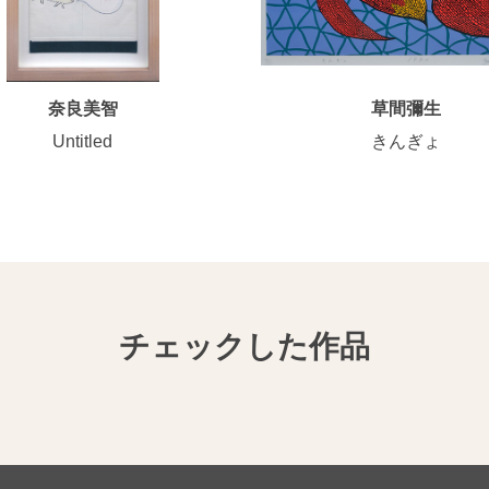
奈良美智
草間彌生
Untitled
きんぎょ
チェックした作品