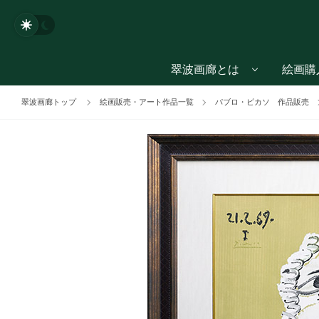
翠波画廊とは
絵画購
翠波画廊トップ
絵画販売・アート作品一覧
パブロ・ピカソ 作品販売