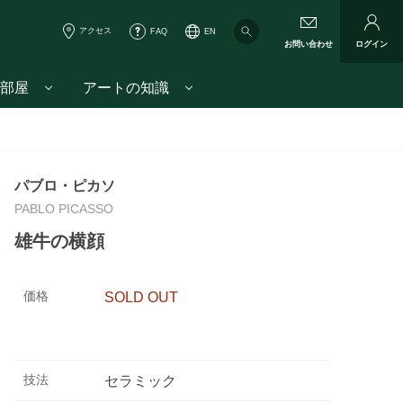
アクセス
FAQ
EN
お問い合わせ
ログイン
部屋
アートの知識
パブロ・ピカソ
PABLO PICASSO
雄牛の横顔
価格
SOLD OUT
技法
セラミック