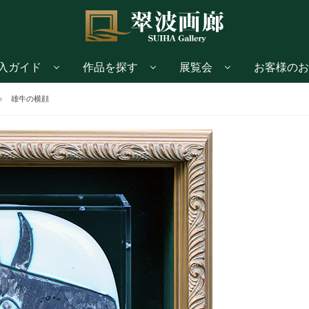
入ガイド
作品を探す
展覧会
お客様のお
雄牛の横顔