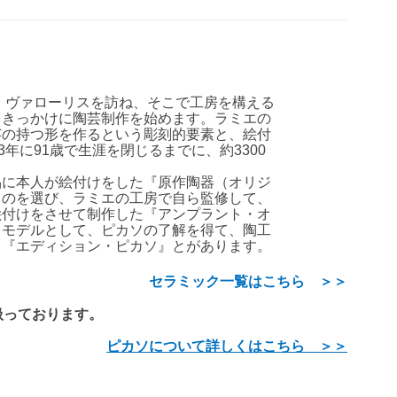
町、ヴァローリスを訪ね、そこで工房を構える
をきっかけに陶芸制作を始めます。ラミエの
芸の持つ形を作るという彫刻的要素と、絵付
年に91歳で生涯を閉じるまでに、約3300
品に本人が絵付けをした『原作陶器（オリジ
ものを選び、ラミエの工房で自ら監修して、
絵付けをさせて制作した『アンプラント・オ
をモデルとして、ピカソの了解を得て、陶工
、『エディション・ピカソ』とがあります。
セラミック一覧はこちら ＞＞
扱っております。
ピカソについて詳しくはこちら ＞＞