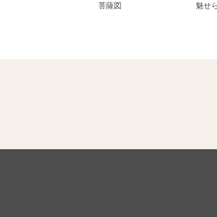
菩薩図
魅せ