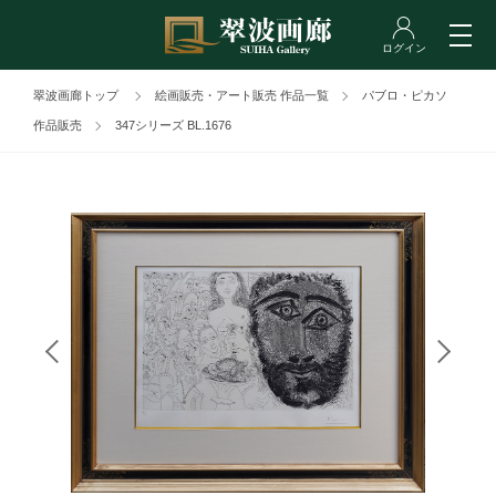
翠波画廊トップ
絵画販売・アート販売 作品一覧
パブロ・ピカソ
作品販売
347シリーズ BL.1676