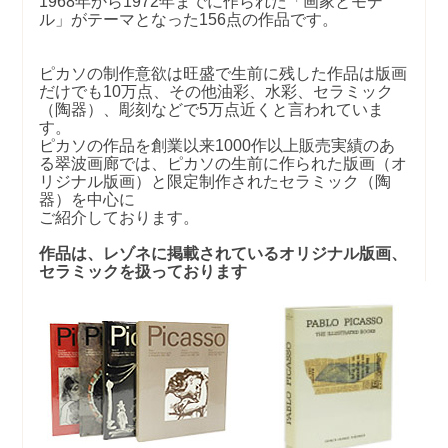
1968年から1972年までに作られた「画家とモデ
ル」がテーマとなった156点の作品です。
ピカソの制作意欲は旺盛で生前に残した作品は版画
だけでも10万点、その他油彩、水彩、セラミック
（陶器）、彫刻などで5万点近くと言われていま
す。
ピカソの作品を創業以来1000作以上販売実績のあ
る翠波画廊では、ピカソの生前に作られた版画（オ
リジナル版画）と限定制作されたセラミック（陶
器）を中心に
ご紹介しております。
作品は、レゾネに掲載されているオリジナル版画、
セラミックを扱っております