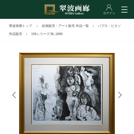
翠波画廊トップ
絵画販売・アート販売 作品一覧
パブロ・ピカソ
作品販売
156シリーズ BL.1868