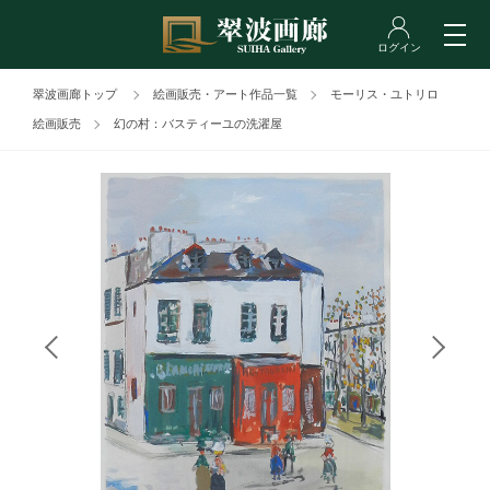
翠波画廊トップ
絵画販売・アート作品一覧
モーリス・ユトリロ
絵画販売
幻の村：バスティーユの洗濯屋