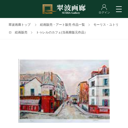
翠波画廊トップ
絵画販売・アート販売 作品一覧
モーリス・ユトリ
ロ 絵画販売
トゥレルのカフェ(当画廊版元作品）