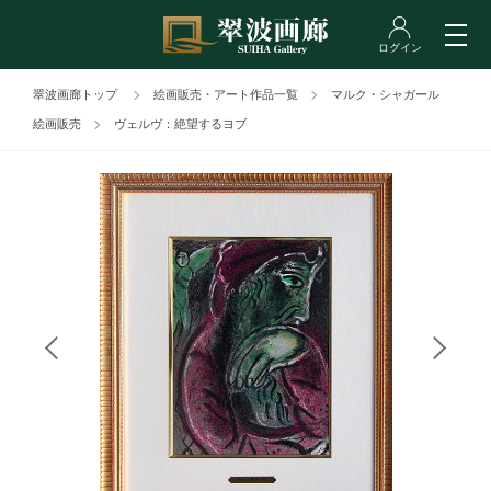
翠波画廊トップ
絵画販売・アート作品一覧
マルク・シャガール
絵画販売
ヴェルヴ：絶望するヨブ