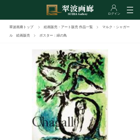
翠波画廊トップ
絵画販売・アート販売 作品一覧
マルク・シャガー
ル 絵画販売
ポスター：緑の鳥