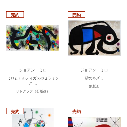
売約
売約
ジョアン・ミロ
ジョアン・ミロ
ミロとアルティガスのセラミッ
砂のネズミ
ク …
銅版画
リトグラフ（石版画）
売約
売約