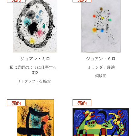
ジョアン・ミロ
ジョアン・ミロ
私は庭師のように仕事する
ミランダ：扉絵
313
銅版画
リトグラフ（石版画）
売約
売約