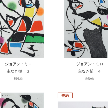
ジョアン・ミロ
ジョアン・ミロ
主なき槌 ３
主なき槌 ４
銅版画
銅版画
売約