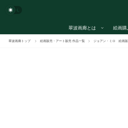
翠波画廊とは
絵画購
翠波画廊トップ
絵画販売・アート販売 作品一覧
ジョアン・ミロ 絵画販