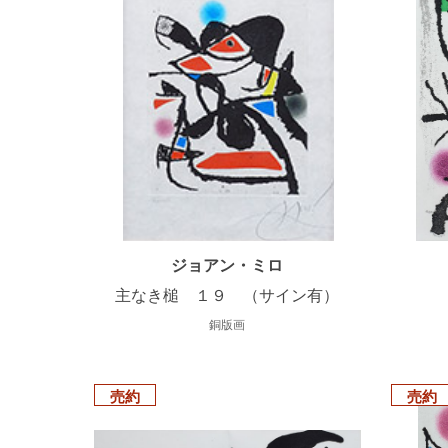
ジョアン・ミロ
主なき槌 １９ （サイン有）
銅版画
売約
売約