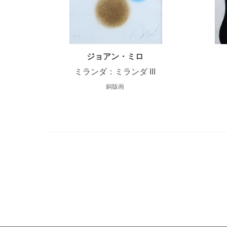
ジョアン・ミロ
ミランダ：ミランダ III
銅版画