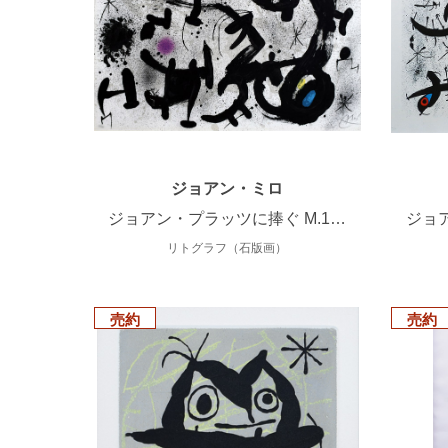
ジョアン・ミロ
ジョアン・プラッツに捧ぐ M.1…
ジョア
リトグラフ（石版画）
売約
売約