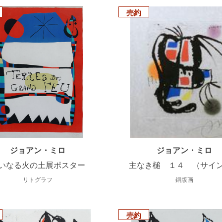
売約
ジョアン・ミロ
ジョアン・ミロ
いなる火の土展ポスター
主なき槌 １４ （サイ
リトグラフ
銅版画
売約