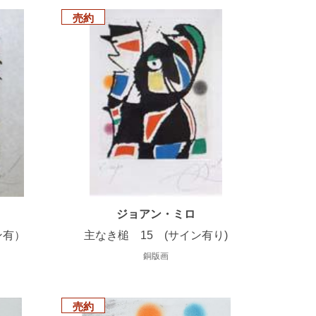
売約
ジョアン・ミロ
ン有）
主なき槌 15 (サイン有り)
銅版画
売約