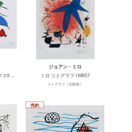
ジョアン・ミロ
スII…
ミロ リトグラフ I M857
リトグラフ（石版画）
売約