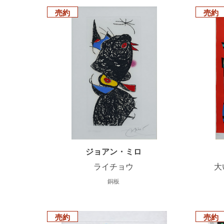
売約
売約
ジョアン・ミロ
ライチョウ
大
銅板
売約
売約