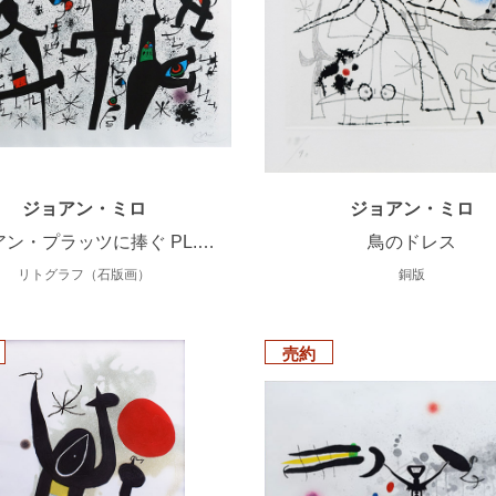
ジョアン・ミロ
ジョアン・ミロ
ン・プラッツに捧ぐ PL.…
鳥のドレス
リトグラフ（石版画）
銅版
売約