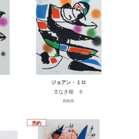
ジョアン・ミロ
主なき槌 ６
銅版画
売約