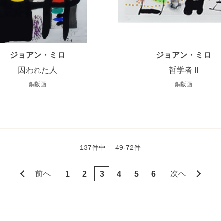
ジョアン・ミロ
ジョアン・ミロ
囚われた人
哲学者 II
銅版画
銅版画
137件中
49-72件
前へ
次へ
1
2
3
4
5
6