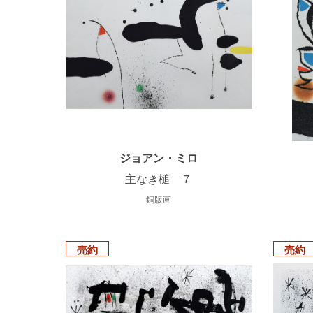
ジョアン・ミロ
主なき槌 ７
銅版画
売約
売約