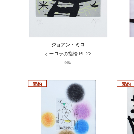
ジョアン・ミロ
オーロラの指輪 PL.22
銅版
売約
売約