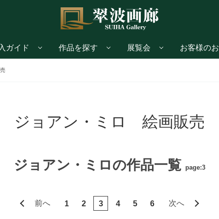
入ガイド
作品を探す
展覧会
お客様のお
売
ジョアン・ミロ 絵画販売
ジョアン・ミロの作品一覧
page:3
前へ
次へ
1
2
3
4
5
6