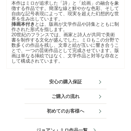
本作はミロが追求した「詩」と「絵画」の融合を象
徴する作品です。簡潔な線と鮮やかな色彩、そして
自由な記号表現によって、現実を超えた幻想的な世
界を生み出しています。
挿画本付き
とは、版画が文学作品や詩集とともに制
作された形式を指します。
20
世紀のフランスでは、画家と詩人が共同で美術
書を制作する文化が盛んでした。ミロもこの分野で
数多くの作品を残し、文章と絵が互いに響き合うこ
とで、一つの芸術作品として完成させています。版
画は単なる挿絵ではなく、文学作品と対等な存在と
して構成されています。
安心の購入保証
ご購入の流れ
初めてのお客様へ
ジョアン・ミロ作品一覧