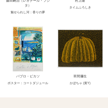
藤田嗣治（レオナール・フジ
村上隆
タ）
タイムふろしき
魅せられし河：香りの夢
パブロ・ピカソ
草間彌生
ポスター：コートダジュール
かぼちゃ (黄Y)