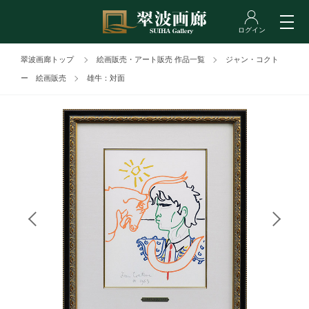
翠波画廊トップ
絵画販売・アート販売 作品一覧
ジャン・コクト
ー 絵画販売
雄牛：対面