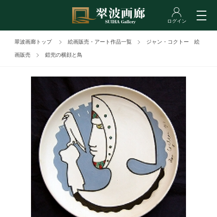
翠波画廊トップ
絵画販売・アート作品一覧
ジャン・コクトー 絵
画販売
鎧兜の横顔と鳥