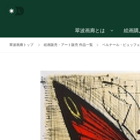
翠波画廊とは
絵画購
翠波画廊トップ
絵画販売・アート販売 作品一覧
ベルナール・ビュッフェ