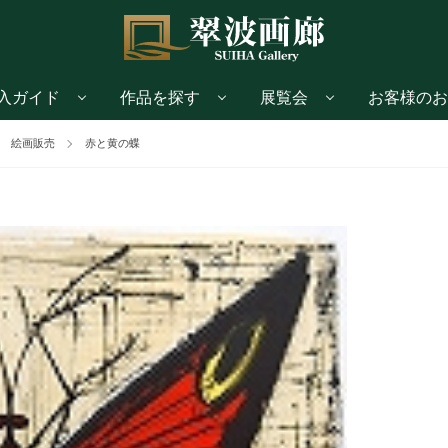
入ガイド
作品を探す
展覧会
お客様のお
 絵画販売
赤と黄の蝶