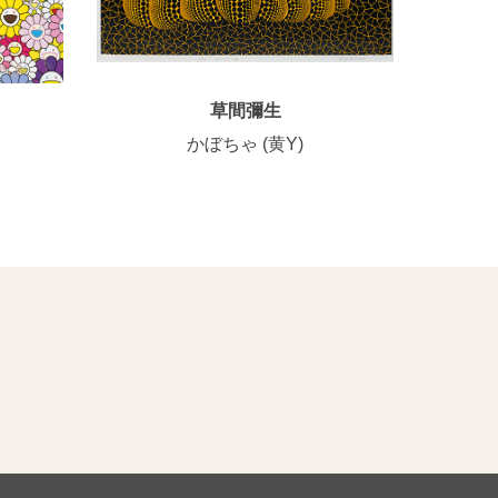
草間彌生
かぼちゃ (黄Y)