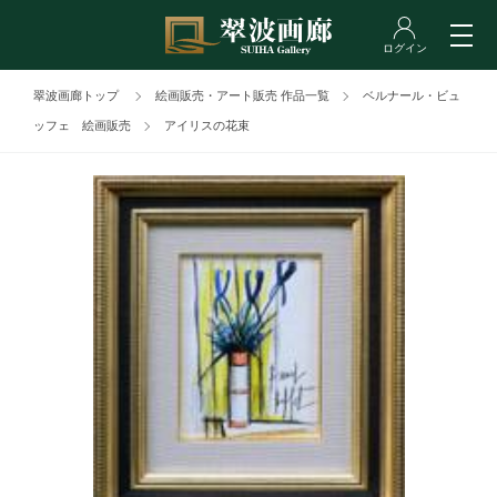
翠波画廊トップ
絵画販売・アート販売 作品一覧
ベルナール・ビュ
ッフェ 絵画販売
アイリスの花束