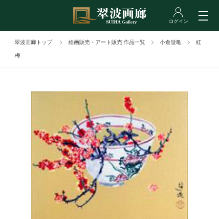
翠波画廊トップ
絵画販売・アート販売 作品一覧
小倉遊亀
紅
梅