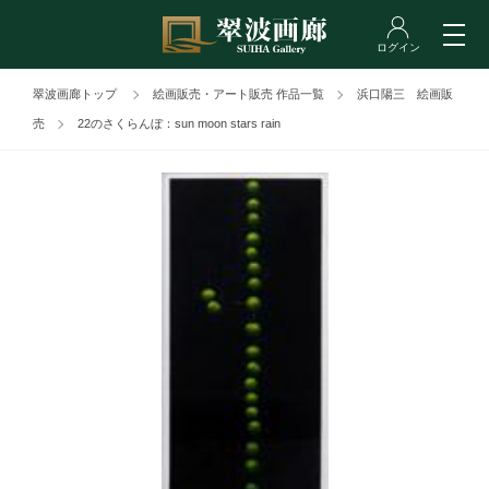
翠波画廊トップ
絵画販売・アート販売 作品一覧
浜口陽三 絵画販
売
22のさくらんぼ：sun moon stars rain