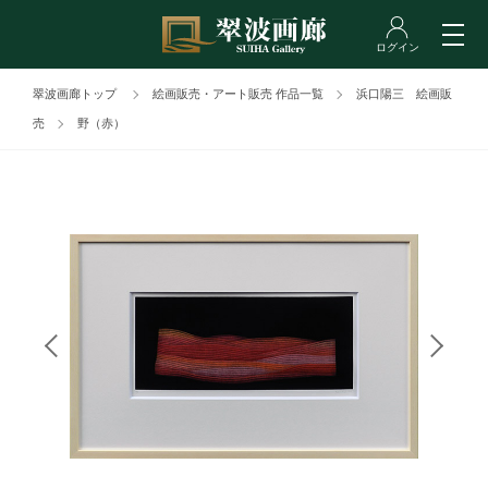
翠波画廊トップ
絵画販売・アート販売 作品一覧
浜口陽三 絵画販
売
野（赤）