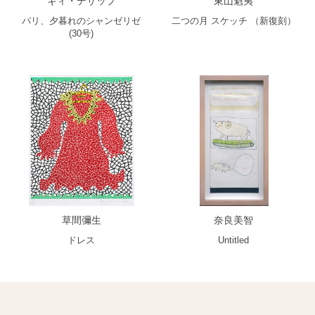
ギィ・デサップ
東山魁夷
パリ、夕暮れのシャンゼリゼ
二つの月 スケッチ （新復刻）
(30号)
草間彌生
奈良美智
ドレス
Untitled