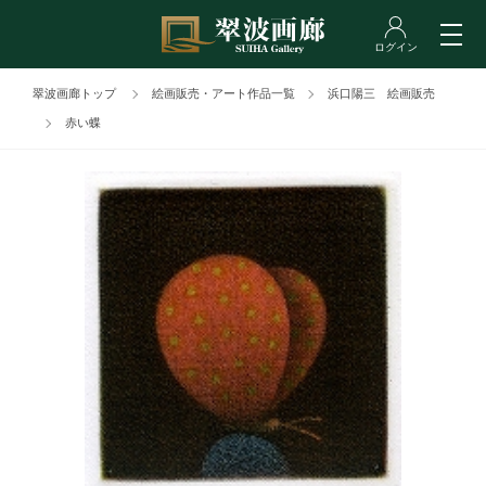
翠波画廊トップ
絵画販売・アート作品一覧
浜口陽三 絵画販売
赤い蝶