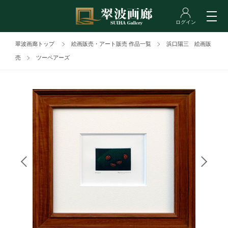
翠波画廊トップ
絵画販売・アート販売 作品一覧
浜口陽三 絵画販
売
ツーペアーズ