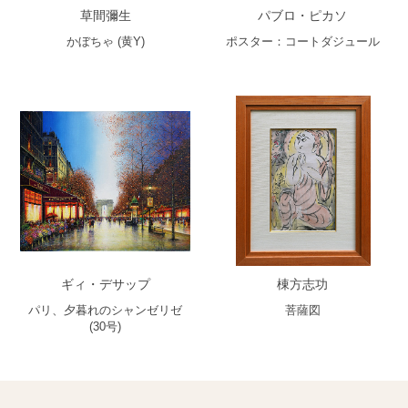
草間彌生
パブロ・ピカソ
かぼちゃ (黄Y)
ポスター：コートダジュール
ギィ・デサップ
棟方志功
パリ、夕暮れのシャンゼリゼ
菩薩図
(30号)