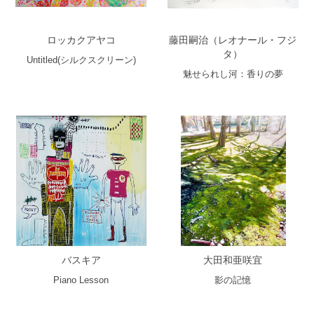
ロッカクアヤコ
藤田嗣治（レオナール・フジ
タ）
Untitled(シルクスクリーン)
魅せられし河：香りの夢
バスキア
大田和亜咲宜
Piano Lesson
影の記憶