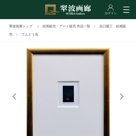
翠波画廊トップ
絵画販売・アート販売 作品一覧
浜口陽三 絵画販
売
てんとう虫