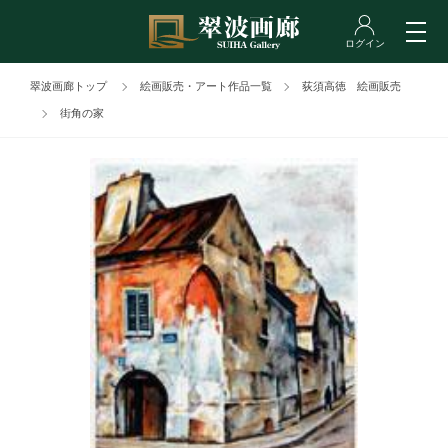
翠波画廊トップ
絵画販売・アート作品一覧
荻須高徳 絵画販売
街角の家