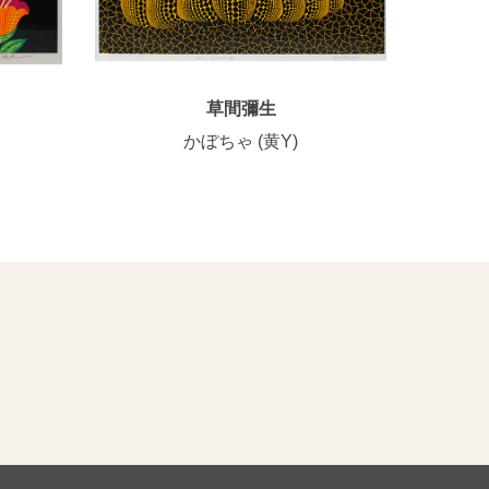
草間彌生
かぼちゃ (黄Y)