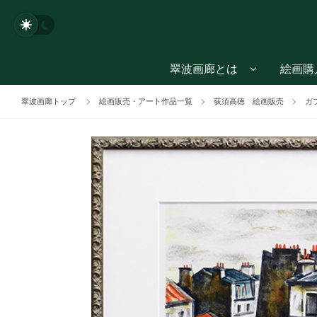
翠波画廊とは
絵画購
翠波画廊トップ
絵画販売・アート作品一覧
荻須高徳 絵画販売
ガ