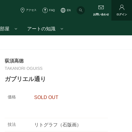
アクセス
FAQ
EN
お問い合わせ
ログイン
部屋
アートの知識
荻須高徳
TAKANORI OGUISS
ガブリエル通り
価格
SOLD OUT
技法
リトグラフ（石版画）