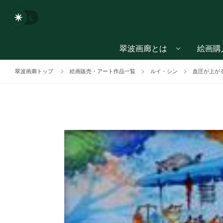
翠波画廊とは
絵画購
翠波画廊トップ
絵画販売・アート作品一覧
ルイ・シン
血圧が上が