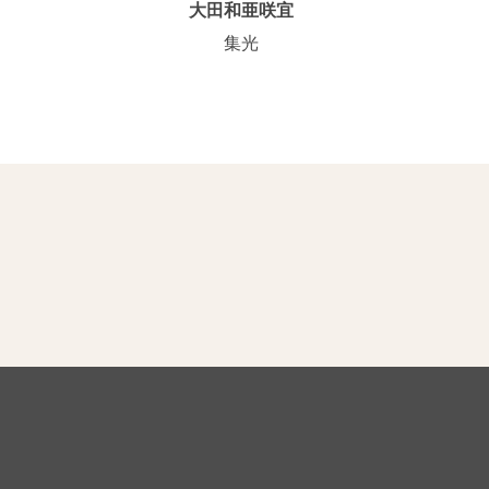
大田和亜咲宜
集光