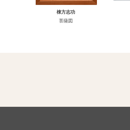
棟方志功
菩薩図