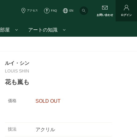
アクセス
FAQ
EN
お問い合わせ
ログイン
部屋
アートの知識
ルイ・シン
LOUIS SHIN
花も嵐も
価格
SOLD OUT
技法
アクリル