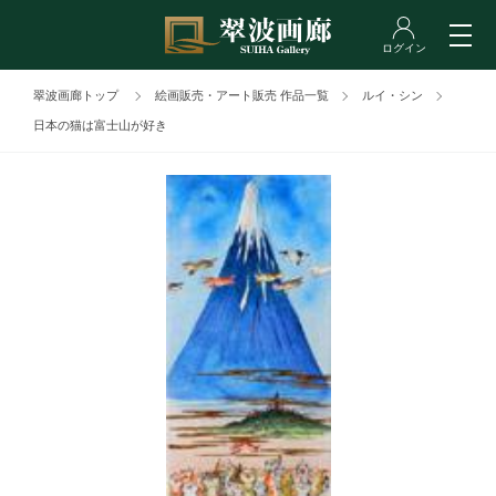
翠波画廊トップ
絵画販売・アート販売 作品一覧
ルイ・シン
日本の猫は富士山が好き